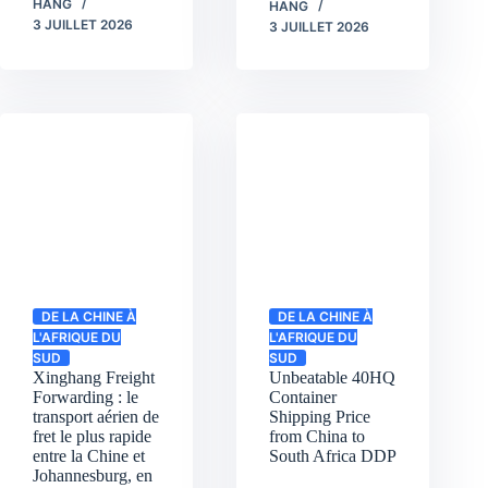
HANG
HANG
3 JUILLET 2026
3 JUILLET 2026
DE LA CHINE À
DE LA CHINE À
L'AFRIQUE DU
L'AFRIQUE DU
SUD
SUD
Xinghang Freight
Unbeatable 40HQ
Forwarding : le
Container
transport aérien de
Shipping Price
fret le plus rapide
from China to
entre la Chine et
South Africa DDP
Johannesburg, en