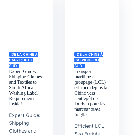
DE LA CHINE À
DE LA CHINE À
L'AFRIQUE DU
L'AFRIQUE DU
SUD
SUD
Expert Guide:
Transport
Shipping Clothes
maritime en
and Textiles to
groupage (LCL)
South Africa –
efficace depuis la
Washing Label
Chine vers
Requirements
l'entrepôt de
Inside!
Durban pour les
marchandises
Expert Guide:
fragiles
Shipping
Efficient LCL
Clothes and
Sea Freight