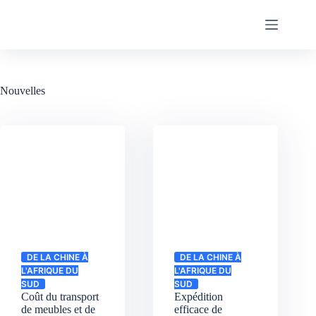
Passer
au
contenu
Nouvelles
DE LA CHINE À
DE LA CHINE À
L'AFRIQUE DU
L'AFRIQUE DU
SUD
SUD
Coût du transport
Expédition
de meubles et de
efficace de