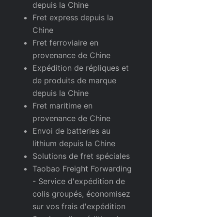
depuis la Chine
Fret express depuis la
Chine
Fret ferroviaire en
provenance de Chine
Expédition de répliques et
de produits de marque
depuis la Chine
Fret maritime en
provenance de Chine
Envoi de batteries au
lithium depuis la Chine
Solutions de fret spéciales
Taobao Freight Forwarding
- Service d'expédition de
colis groupés, économisez
sur vos frais d'expédition