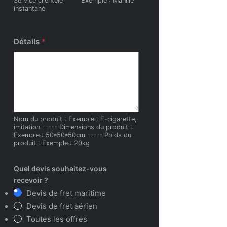
Service clientèle
Exemple : Manille
instantané
Détails
*
Nom du produit : Exemple : E-cigarette,
imitation ----- Dimensions du produit :
Exemple : 50*50*50cm ----- Poids du
produit : Exemple : 20kg
Quel devis souhaitez-vous
recevoir ?
Devis de fret maritime
Devis de fret aérien
Toutes les offres