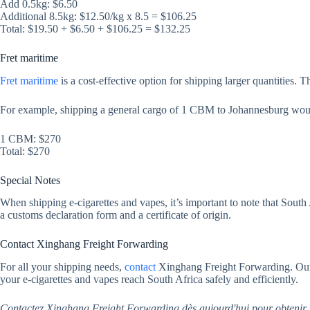
Add 0.5kg: $6.50
Additional 8.5kg: $12.50/kg x 8.5 = $106.25
Total: $19.50 + $6.50 + $106.25 = $132.25
Fret maritime
Fret maritime
is a cost-effective option for shipping larger quantities. 
For example, shipping a general cargo of 1 CBM to Johannesburg woul
1 CBM: $270
Total: $270
Special Notes
When shipping e-cigarettes and vapes, it’s important to note that Sout
a customs declaration form and a certificate of origin.
Contact Xinghang Freight Forwarding
For all your shipping needs,
contact
Xinghang Freight Forwarding. Our 
your e-cigarettes and vapes reach South Africa safely and efficiently.
Contactez Xinghang Freight Forwarding dès aujourd'hui pour obtenir u