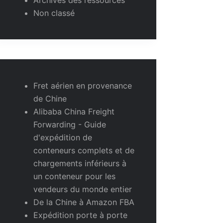
Non classé
Fret aérien en provenance
de Chine
Alibaba China Freight
Forwarding - Guide
d'expédition de
conteneurs complets et de
chargements inférieurs à
un conteneur pour les
vendeurs du monde entier
De la Chine à Amazon FBA
Expédition porte à porte