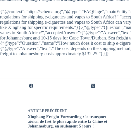
{“@context”:”https://schema.org”,”@type”:”FAQPage”,”mainEntity”:
regulations for shipping e-cigarettes and vapes to South Africa?”,”
regulations for shipping e-cigarettes and vapes to South Africa can vary.
like Xinghang for specific requirements.”}},{“@type”:”Question”,”name
vapes to South Africa?”,”acceptedAnswer”:{“@type”:”Answer”,”text”:”Th
for Johannesburg and 10-15 days for Cape Town/Durban. Sea freight 
{“@type”:”Question”,”name”:”How much does it cost to ship e-cigare
{“@type”:”Answer”,”text”:”The cost depends on the shipping method,
freight to Johannesburg costs approximately $132.25.”}}]}
ARTICLE
PRÉCÉDENT
Xinghang Freight Forwarding : le transport
aérien de fret le plus rapide entre la Chine et
Johannesburg, en seulement 5 jours !