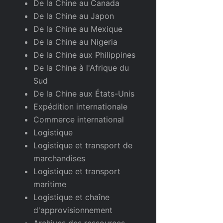
De la Chine au Canada
De la Chine au Japon
De la Chine au Mexique
De la Chine au Nigeria
De la Chine aux Philippines
De la Chine à l'Afrique du
Sud
De la Chine aux États-Unis
Expédition internationale
Commerce international
Logistique
Logistique et transport de
marchandises
Logistique et transport
maritime
Logistique et chaîne
d'approvisionnement
Archives des ressources