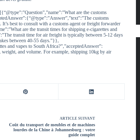
[{“@type”:”Question”,”name”:”What are the customs
acceptedAnswer”:{“@type”:”Answer”,”text”:”The customs
 It’s best to consult with a customs agent or freight forwarder
”:”What are the transit times for shipping e-cigarettes and
e transit time for air freight is typically between 5-12 days
takes between 40-55 days.”}},
ttes and vapes to South Africa?”,”acceptedAnswer”:
 weight, and volume. For example, shipping 10kg by air
ARTICLE
SUIVANT
Coût du transport de meubles et de machines
lourdes de la Chine à Johannesburg : votre
guide complet