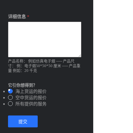
详细信息
*
产品名称： 例如仿真电子烟 ----- 产品尺
寸： 例：电子烟50*50*50 厘米 ----- 产品重
量 例如：20 千克
它引你想得到？
海上货运的报价
空中货运的报价
所有提供的服务
提交