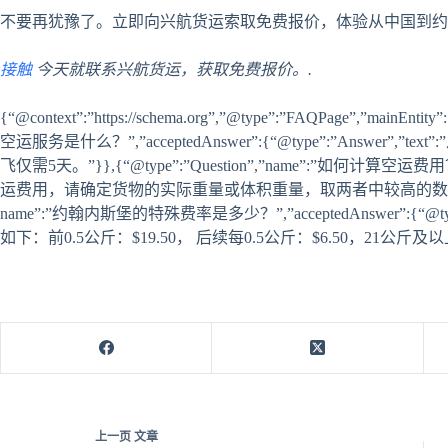
不要再犹豫了。立即向兴航货运索取免费报价，体验从中国到约
接触
今天就联系兴航货运，获取免费报价。.
{“@context”:”https://schema.org”,”@type”:”FAQPage”,”mai
空运服务是什么？”,”acceptedAnswer”:{“@type”:”Answ
飞仅需5天。”}},{“@type”:”Question”,”name”:”如何计算空运费用？”,”a
运费用，请确定货物的实际重量或体积重量，取两者中较高的数值，并乘以每公
name”:”约翰内斯堡的特殊费率是多少？”,”acceptedAnswer”:{“@
如下：前0.5公斤：$19.50， 后续每0.5公斤：$6.50，21公斤及以上
上一页
文章