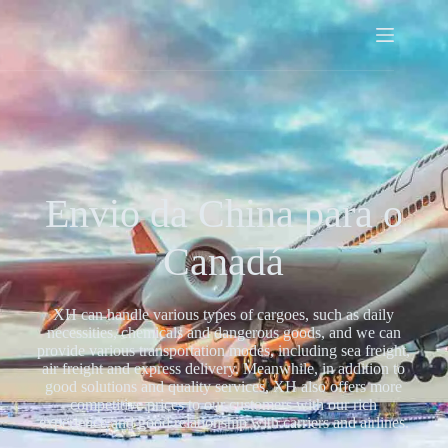
Envio da China para o
Canadá
XH can handle various types of cargoes, such as daily
necessities, chemicals and dangerous goods, and we can
provide various transportation modes, including sea freight,
air freight and express delivery. Meanwhile, in addition to
good solutions and quality services, XH also offers more
competitive prices to our customers with our rich
experience and good relationship with carriers and airlines.