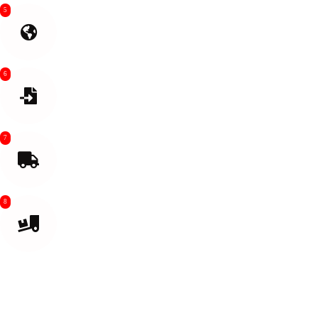
5
Envio internacional
6
Limpeza alfandegária de importação
7
Transporte de última milha do porto aéreo ou
marítimo
8
Entregue no seu destino ou no depósito da Amazon.