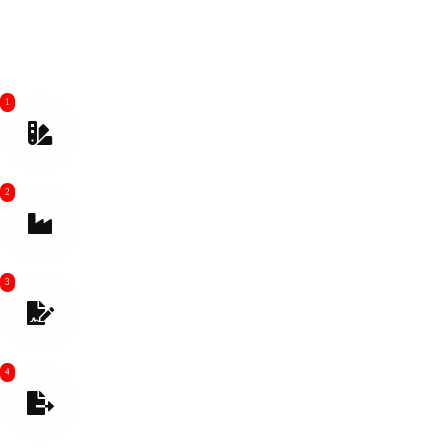
fornecendo a você uma solução logística completa.
1
Faça uma cotação e confirme o método de envio
2
Entre em contato com o fornecedor para agendar a
retirada
3
Preparar documentos de embarque. Inspeção de
mercadorias antes do carregamento
4
Ajuda com desembaraço aduaneiro de exportação
Compre seguro se necessário