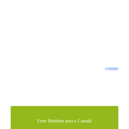
Melhores custos de envio
da China para o Canadá
Os custos de envio da China para o Canadá dependem de uma
variedade de fatores, incluindo modo de transporte, tipo de
envio, tempo de trânsito e tipo de serviço. Por favor
contato
nossa equipe de atendimento ao cliente para ajudá-lo a
escolher a melhor solução logística.
Frete Marítimo para o Canadá