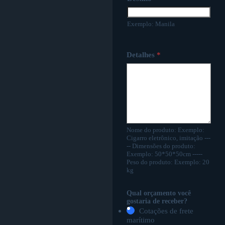
Exemplo: Manila
Detalhes
*
Nome do produto: Exemplo:
Cigarro eletrônico, imitação ---
-- Dimensões do produto:
Exemplo: 50*50*50cm -----
Peso do produto: Exemplo: 20
kg
Qual orçamento você
gostaria de receber?
Cotações de frete
marítimo