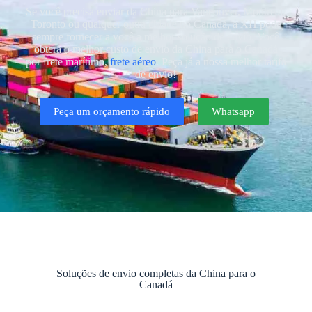
Se você precisa enviar da China para Vancouver, Montreal,
Toronto ou qualquer outra cidade no Canadá, a XH pode
sempre fornecer a você a melhor solução de envio. Você
obterá o melhor custo de envio da China para o Canadá
por frete marítimo,
frete aéreo
. Peça já a nossa melhor tarifa
de envio!
Peça um orçamento rápido
Whatsapp
Soluções de envio completas da China para o
Canadá