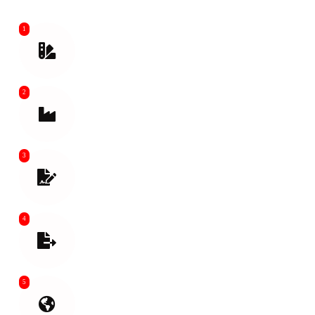
1
Angebot erstellen und Versandart bestätigen
2
Kontaktieren Sie den Lieferanten, um die
Abholung zu vereinbaren
3
Versanddokumente vorbereiten.
Wareninspektion vor dem Verladen
4
Hilfe bei der Exportzollabfertigung
Abschluss einer Versicherung bei Bedarf
5
Internationaler Versand