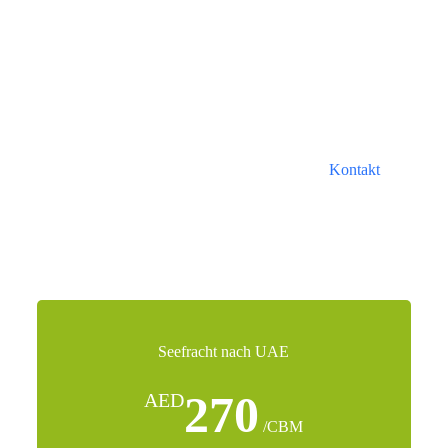
Beste Versandkosten von
China nach UAE
Die Kosten für den Versand von China in die Vereinigten
Arabischen Emirate hängen von einer Vielzahl von Faktoren
ab, darunter die Transportart, die Art der Sendung, die
Transitzeit und die Art der Dienstleistung. Bitte
Kontakt
unser
Kundendienst hilft Ihnen bei der Auswahl der besten
Logistiklösung.
Seefracht nach UAE
270
AED
/CBM