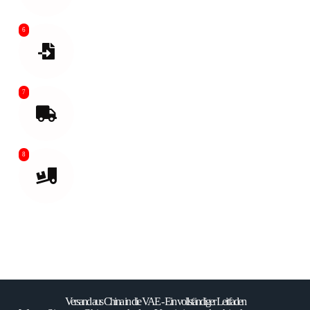
6
Import Zoll sauber
7
Transport auf der letzten Meile vom Flug-
oder Seehafen
8
Lieferung an Ihr Ziel oder an ein Amazon-
Lager.
Versand aus China in die VAE - Ein vollständiger Leitfaden