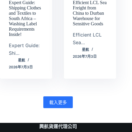
Expert Guide:
Efficient LCL Sea
Shipping Clothes
Freight from
and Textiles to
China to Durban
South Africa –
Warehouse for
Washing Label
Sensitive Goods
Requirements
Efficient LCL
Inside!
Sea…
Expert Guide:
星航
Shi…
2026年7月3日
星航
2026年7月3日
載入更多
興航貨運代理公司