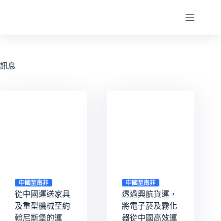
跳
至
內
容
訊息
中國至南非
中國至南非
從中國運送家具
透過興航貨運，
及重型機械至約
將電子菸及霧化
翰尼斯堡的運
器從中國高效運