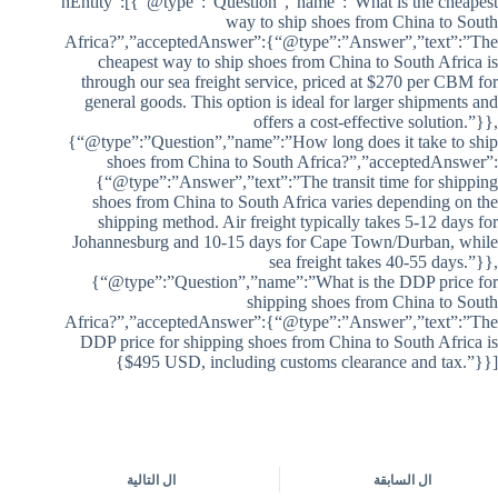
nEntity”:[{“@type”:”Question”,”name”:”What is the cheapest
way to ship shoes from China to South
Africa?”,”acceptedAnswer”:{“@type”:”Answer”,”text”:”The
cheapest way to ship shoes from China to South Africa is
through our sea freight service, priced at $270 per CBM for
general goods. This option is ideal for larger shipments and
offers a cost-effective solution.”}},
{“@type”:”Question”,”name”:”How long does it take to ship
shoes from China to South Africa?”,”acceptedAnswer”:
{“@type”:”Answer”,”text”:”The transit time for shipping
shoes from China to South Africa varies depending on the
shipping method. Air freight typically takes 5-12 days for
Johannesburg and 10-15 days for Cape Town/Durban, while
sea freight takes 40-55 days.”}},
{“@type”:”Question”,”name”:”What is the DDP price for
shipping shoes from China to South
Africa?”,”acceptedAnswer”:{“@type”:”Answer”,”text”:”The
DDP price for shipping shoes from China to South Africa is
$495 USD, including customs clearance and tax.”}}]}
ال
السابقة
ال
التالية