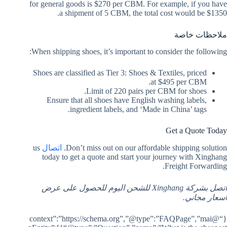
for general goods is $270 per CBM. For example, if you have
a shipment of 5 CBM, the total cost would be $1350.
ملاحظات خاصة
When shipping shoes, it’s important to consider the following:
Shoes are classified as Tier 3: Shoes & Textiles, priced
at $495 per CBM.
Limit of 220 pairs per CBM for shoes.
Ensure that all shoes have English washing labels,
ingredient labels, and ‘Made in China’ tags.
Get a Quote Today
Don’t miss out on our affordable shipping solution.
اتصال
us
today to get a quote and start your journey with Xinghang
Freight Forwarding.
اتصل بشركة Xinghang للشحن اليوم للحصول على عرض
أسعار مجاني.
{“@context”:”https://schema.org”,”@type”:”FAQPage”,”mai