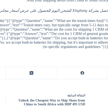
with your shipping needs from China to South Africa.
اتصل بشركة Xinghang للشحن اليوم للحصول على عرض أسعار مجاني.
ity”:[{“@type”:”Question”,”name”:”What are the transit times for
wer”,”text”:”Transit times vary, but typically range from 5-12 days to
type”:”Question”,”name”:”What are the costs for shipping 1 CBM of
swer”:{“@type”:”Answer”,”text”:”The cost for 1 CBM of general goods
0.”}},{“@type”:”Question”,”name”:”Do you accept built-in batteries for
e accept built-in batteries for shipping, but it’s important to adhere
to specific regulations and guidelines.”}}]}
ال
مقالة
السابقة
Unlock the Cheapest Way to Ship Shoes from
China to South Africa with DDP 495 USD