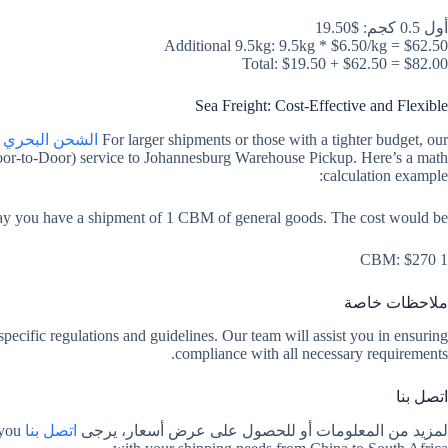
أول 0.5 كجم: $19.50
Additional 9.5kg: 9.5kg * $6.50/kg = $62.50
Total: $19.50 + $62.50 = $82.00
Sea Freight: Cost-Effective and Flexible
For larger shipments or those with a tighter budget, our
الشحن البحري
oor-to-Door) service to Johannesburg Warehouse Pickup. Here’s a math
calculation example:
say you have a shipment of 1 CBM of general goods. The cost would be:
1 CBM: $270
ملاحظات خاصة
 specific regulations and guidelines. Our team will assist you in ensuring
compliance with all necessary requirements.
اتصل بنا
لمزيد من المعلومات أو للحصول على عرض أسعار، يرجى
اتصل بنا
 you