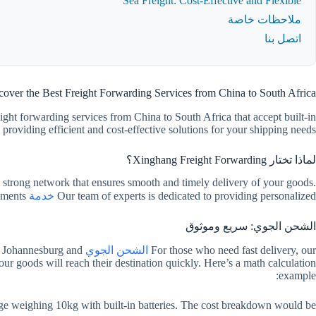
Sea Freight: Cost-Effective and Flexible
ملاحظات خاصة
اتصل بنا
cover the Best Freight Forwarding Services from China to South Africa
eight forwarding services from China to South Africa that accept built-in
roviding efficient and cost-effective solutions for your shipping needs.
لماذا تختار Xinghang Freight Forwarding؟
a strong network that ensures smooth and timely delivery of your goods.
Our team of experts is dedicated to providing personalized
خدمة
and tailored solutions to meet your specific requirements.
الشحن الجوي: سريع وموثوق
For those who need fast delivery, our
الشحن الجوي
to Johannesburg and
r goods will reach their destination quickly. Here’s a math calculation
example:
ge weighing 10kg with built-in batteries. The cost breakdown would be: