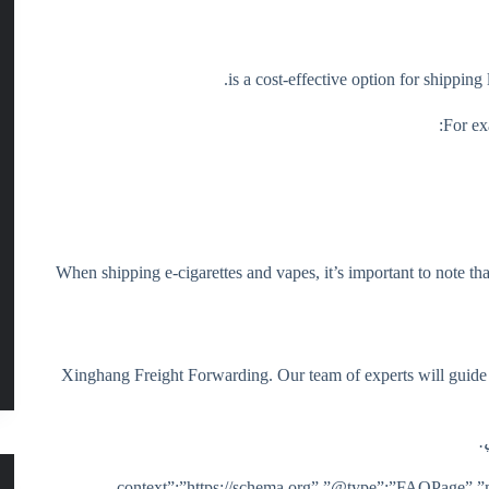
For ex
When shipping e-cigarettes and vapes, it’s important to note t
Xinghang Freight Forwarding. Our team of experts will guide
{“@context”:”https://schema.org”,”@type”:”FAQPage”