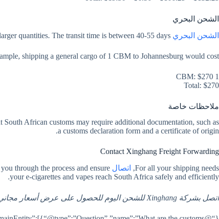
الشحن البحري
is a cost-effective option for shipping larger quantities. The transit time is between 40-55 days.
الشحن البحري
ample, shipping a general cargo of 1 CBM to Johannesburg would cost:
1 CBM: $270
Total: $270
ملاحظات خاصة
hat South African customs may require additional documentation, such as
a customs declaration form and a certificate of origin.
Contact Xinghang Freight Forwarding
 you through the process and ensure
اتصال
For all your shipping needs,
your e-cigarettes and vapes reach South Africa safely and efficiently.
اتصل بشركة Xinghang للشحن اليوم للحصول على عرض أسعار مجاني.
,”mainEntity”:[{“@type”:”Question”,”name”:”What are the customs