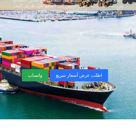
من الباب إلى الباب من الصين إلى العالم عن طريق البحر
والجو، ونحن نقدم أفضل أسعار الشحن لأي نوع من أنواع
البضائع المشحونة، ونحن على دراية كبيرة بالأوراق
والمستندات التي تحتاجها الجمارك.
عندما يتعلق الأمر بالشحن من الباب إلى الباب، يمكن
لشركة بانسار توصيل شحنتك بأمان وفي الوقت المحدد
وبتكلفة شحن تنافسية. شركة XH هي الشركة المتخصصة
التي ستساعدك في اختيار الشركة المناسبة
خدمة
لشحناتك.
اطلب عرض أسعار سريع
واتساب