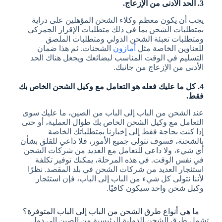
3. الحد الأدنى من الإزعاج.
يجب أن يكون معظم وكلاء الشحن المؤهلين على دراية
بمتطلبات الشحن بما في ذلك متطلبات الإقرار الجمركي
ومتطلبات تعبئة الشحن الدولي ومتطلبات الملصق
للعناوين الخاصة مثل
أمازون
الشحنات. ثم هذا ضمان
التسليم في الوقت المناسب لبضائعك ويجعل هناك الحد
الأدنى من الإزعاج من جانبك.
4. كل ما عليك فعله هو التعامل مع وكيل الشحن الخاص بك
فقط.
عند الشحن من الباب إلى الباب من الصين، ما عليك سوى
التعامل مع وكيل الشحن الخاص بك طوال العملية، أو حتى
إذا كنت بحاجة فقط إلى إخبارنا بمتطلباتك الخاصة
بالشحنة، فسوف نتولى جميع الأمور، فلا داعي للقلق بشأن
أي شيء، ولا داعي للتعامل مع العديد من شركات الشحن
في نفس الوقت. في هذه المرحلة، يمكنك توفير تكلفة
استئجار العديد من شركات الشحن في بلد المقصد. نظرًا
لأننا نتولى كل شيء من الباب إلى الباب، فإن استئجار
وكيل شحن واحد سيكون كافيًا.
ما هي أنواع طرق الشحن من الباب إلى الباب المتوفرة؟
تشمل طرق الشحن الدولية الرئيسية من الصين إلى دول